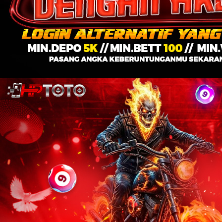
⚓️
🚀
⚓