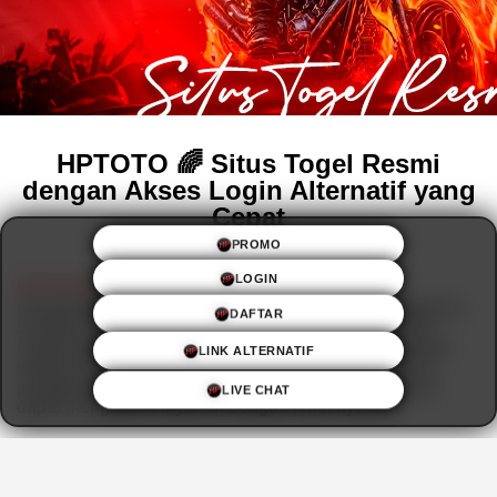
HPTOTO 🌈 Situs Togel Resmi
dengan Akses Login Alternatif yang
Cepat
PROMO
LOGIN
HPTOTO
hadir sebagai situs togel resmi yang
mengutamakan kemudahan akses bagi setiap pengguna.
DAFTAR
Dengan tampilan yang sederhana dan navigasi yang
mudah dipahami, proses menuju halaman utama dapat
LINK ALTERNATIF
🚀
dilakukan tanpa langkah yang rumit. Hal ini membuat
pengguna baru maupun yang sudah lama bergabung
LIVE CHAT
dapat mengakses layanan dengan lebih nyaman.
Salah satu keunggulan yang ditawarkan HPTOTO adalah
sistem login yang dirancang agar proses masuk ke akun
berlangsung lebih cepat dan efisien. Ketika pengguna